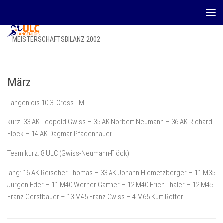
Zum Inhalt springen
MEISTERSCHAFTSBILANZ 2002
März
Langenlois 10.3. Cross LM
kurz: 33.AK Leopold Gwiss – 35.AK Norbert Neumann – 36.AK Richard
Flöck – 14.AK Dagmar Pfadenhauer
Team kurz: 8.ULC (Gwiss-Neumann-Flöck)
lang: 16.AK Reischer Thomas – 33.AK Johann Hiemetzberger – 11.M35
Jürgen Eder – 11.M40 Werner Gartner – 12.M40 Erich Thaler – 12.M45
Franz Gerstbauer – 13.M45 Franz Gwiss – 4.M65 Kurt Rotter