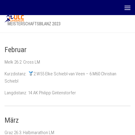
Zum Inhalt springen
MEISTERSCHAFTSBILANZ 2023
Februar
Melk 26.2. Cross LM
Kurzdistanz:
2.W55 Elke Schiebl-van Veen – 6.M60 Christian
Schiebl
Langdistanz: 14.AK Philipp Gintenstorfer
März
Graz 26.3. Halbmarathon LM