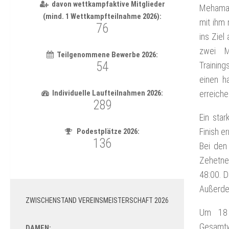
Mehamad
mit ihm 
ins Ziel
zwei M
Training
einen h
erreiche
Ein sta
Finish e
Bei den
Zehetne
48:00. D
Außerdem
ZWISCHENSTAND VEREINSMEISTERSCHAFT 2026
Um 18 
Gesamtw