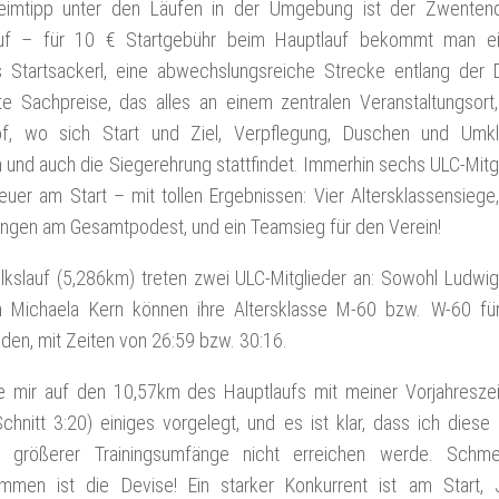
eimtipp unter den Läufen in der Umgebung ist der Zwentend
uf – für 10 € Startgebühr beim Hauptlauf bekommt man ein
es Startsackerl, eine abwechslungsreiche Strecke entlang der
te Sachpreise, das alles an einem zentralen Veranstaltungsor
f, wo sich Start und Ziel, Verpflegung, Duschen und Umkl
 und auch die Siegerehrung stattfindet. Immerhin sechs ULC-Mitg
uer am Start – mit tollen Ergebnissen: Vier Altersklassensiege
ungen am Gesamtpodest, und ein Teamsieg für den Verein!
lkslauf (5,286km) treten zwei ULC-Mitglieder an: Sowohl Ludwig
h Michaela Kern können ihre Altersklasse M-60 bzw. W-60 für
den, mit Zeiten von 26:59 bzw. 30:16.
e mir auf den 10,57km des Hauptlaufs mit meiner Vorjahresze
chnitt 3:20) einiges vorgelegt, und es ist klar, dass ich diese
 größerer Trainingsumfänge nicht erreichen werde. Schmer
mmen ist die Devise! Ein starker Konkurrent ist am Start, 