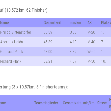
uf (10,572 km, 62 Finisher):
Name
Gesamtzeit
min/km
AK
Platz 
Philipp Gintenstorfer
36:59
3:30
M-20
1.
Andreas Hoidn
45:39
4:19
M-40
7.
Gertraud Plank
48:00
4:32
W-50
1.
Richard Plank
52:21
4:57
M-50
10.
tung (3 x 10,57km, 5 Finisherteams):
P
ame
Teammitglieder
Gesamtzeit
min/km
Klasse
K