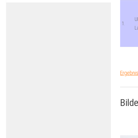
U
1.
L
Ergebni
Bilde