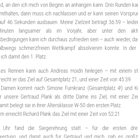
, an den ich mich von Beginn an anhängen kann. Drei Runden ka
mithalten, dann muss ich nachlassen und er kann seinen Vorspru
 auf 46 Sekunden ausbauen. Meine Zielzeit beträgt 36:59 – leide
inuten langsamer als im Vorjahr, aber unter den aktu
sbedingungen kann ich durchaus zufrieden sein – auch wieder, da
albwegs schmerzfreien Wettkampf absolvieren konnte. In der
 ich damit den 1. Platz.
rkes Rennen kann auch Andreas Hoidn hinlegen – mit einem st
rreicht er das Ziel auf Gesamtplatz 21, und einer Zeit von 45:39.
 Damen kommt nach Simone Fürnkranz (Gesamtplatz 4!) und Kri
r unsere Gertraud Plank als dritte Dame ins Ziel, mit einer Ze
amit belegt sie in ihrer Altersklasse W-50 den ersten Platz.
 erreicht Richard Plank das Ziel mit einer Zeit von 52:21.
Uhr fand die Siegerehrung statt – für die ersten dre
ertung, und damit auch für Gertraud und mich, gab es großz