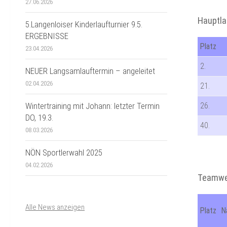
27.06.2026
Hauptla
5.Langenloiser Kinderlaufturnier 9.5.
ERGEBNISSE
Platz
23.04.2026
2.
NEUER Langsamlauftermin – angeleitet
02.04.2026
21.
Wintertraining mit Johann: letzter Termin
26.
DO, 19.3.
40.
08.03.2026
NÖN Sportlerwahl 2025
04.02.2026
Teamwer
Alle News anzeigen
Platz
N