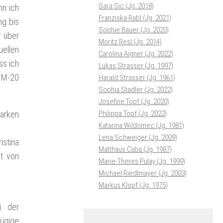
Sara Sic (Jg. 2018)
nn ich
Franziska Rabl (Jg. 2021)
ng bis
Sophie Bauer (Jg. 2020)
r über
Moritz Resl (Jg. 2014)
ellen
Carolina Aigner (Jg. 2022)
ss ich
Lukas Strasser (Jg. 1997)
 M-20
Harald Strasser (Jg. 1961)
Sophia Stadler (Jg. 2022)
Josefine Topf (Jg. 2020)
arken
Philippa Topf (Jg. 2022)
Katarina Wildomec (Jg. 1981)
Lena Schweiger (Jg. 2009)
stina
Matthäus Caba (Jg. 1987)
it von
Marie-Theres Pulay (Jg. 1999)
Michael Riedlmayer (Jg. 2003)
Markus Klopf (Jg. 1975)
i der
ügige