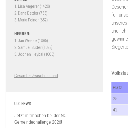
Geschenk
für uns
unseres
und ich
gewinne
Siegertel
Volkslau
Gesamter Zwischenstand
Platz
25.
ULC NEWS
42.
Jetzt mitmachen bei der NÖ
Gemeindechallenge 2026!