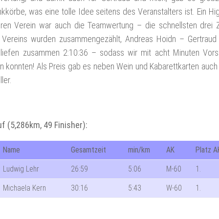
körbe, was eine tolle Idee seitens des Veranstalters ist. Ein Hig
eren Verein war auch die Teamwertung – die schnellsten drei 
 Vereins wurden zusammengezählt, Andreas Hoidn – Gertraud 
 liefen zusammen 2:10:36 – sodass wir mit acht Minuten Vors
n konnten! Als Preis gab es neben Wein und Kabarettkarten auch
ler.
f (5,286km, 49 Finisher):
Name
Gesamtzeit
min/km
AK
Platz A
Ludwig Lehr
26:59
5:06
M-60
1.
Michaela Kern
30:16
5:43
W-60
1.