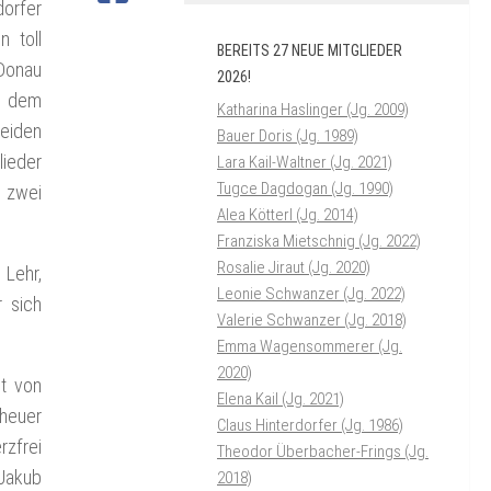
orfer
 toll
BEREITS 27 NEUE MITGLIEDER
 Donau
2026!
t, dem
Katharina Haslinger (Jg. 2009)
eiden
Bauer Doris (Jg. 1989)
lieder
Lara Kail-Waltner (Jg. 2021)
Tugce Dagdogan (Jg. 1990)
, zwei
Alea Kötterl (Jg. 2014)
Franziska Mietschnig (Jg. 2022)
Rosalie Jiraut (Jg. 2020)
 Lehr,
Leonie Schwanzer (Jg. 2022)
 sich
Valerie Schwanzer (Jg. 2018)
Emma Wagensommerer (Jg.
2020)
it von
Elena Kail (Jg. 2021)
 heuer
Claus Hinterdorfer (Jg. 1986)
zfrei
Theodor Überbacher-Frings (Jg.
Jakub
2018)