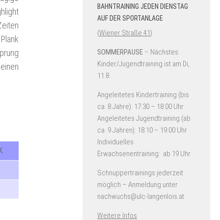
BAHNTRAINING JEDEN DIENSTAG
hlight
AUF DER SPORTANLAGE
Zeiten
(
Wiener Straße 41
)
Plank
prung
SOMMERPAUSE
– Nächstes
Kinder/Jugendtraining ist am Di,
 einen
11.8.
Angeleitetes Kindertraining (bis
ca. 8 Jahre): 17:30 – 18:00 Uhr
Angeleitetes Jugendtraining (ab
ca. 9 Jahren): 18:10 – 19:00 Uhr
Individuelles
K
Erwachsenentraining: ab 19 Uhr
Schnuppertrainings jederzeit
möglich – Anmeldung unter
nachwuchs@ulc-langenlois.at
Weitere Infos