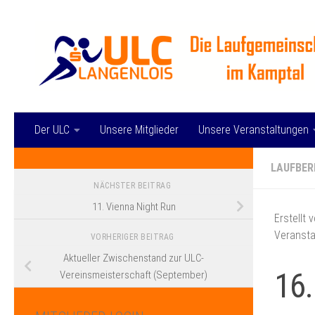
Zum Inhalt springen
Der ULC
Unsere Mitglieder
Unsere Veranstaltungen
LAUFBER
NÄCHSTER BEITRAG
11. Vienna Night Run
Erstellt 
Veransta
VORHERIGER BEITRAG
Aktueller Zwischenstand zur ULC-
16.
Vereinsmeisterschaft (September)