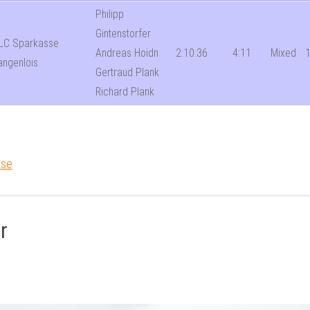
Philipp
Gintenstorfer
LC Sparkasse
Andreas Hoidn
2:10:36
4:11
Mixed
1
angenlois
Gertraud Plank
Richard Plank
sse
r