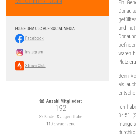
MITGLIEDER-LOGIN
Ein Geh
Donaula
gefüllt
und net
FOLGE DEM ULC AUF SOCIAL MEDIA:
Donauho
Facebook
befinden
Instagram
waren he
Platzier
Strava Club
Beim Vo
als auc
entschei
Ich hab
34:51 (S
mangels
durchko