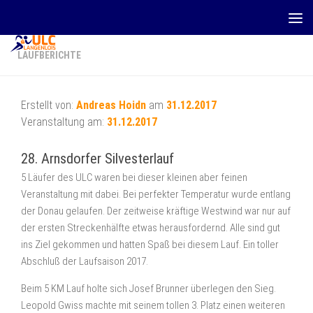
Zum Inhalt springen
LAUFBERICHTE
Erstellt von:
Andreas Hoidn
am
31.12.2017
Veranstaltung am:
31.12.2017
28. Arnsdorfer Silvesterlauf
5 Läufer des ULC waren bei dieser kleinen aber feinen
Veranstaltung mit dabei. Bei perfekter Temperatur wurde entlang
der Donau gelaufen. Der zeitweise kräftige Westwind war nur auf
der ersten Streckenhälfte etwas herausfordernd. Alle sind gut
ins Ziel gekommen und hatten Spaß bei diesem Lauf. Ein toller
Abschluß der Laufsaison 2017.
Beim 5 KM Lauf holte sich Josef Brunner überlegen den Sieg.
Leopold Gwiss machte mit seinem tollen 3. Platz einen weiteren