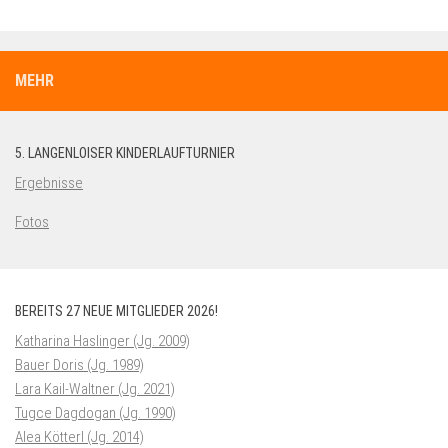
MEHR
5. LANGENLOISER KINDERLAUFTURNIER
Ergebnisse
Fotos
BEREITS 27 NEUE MITGLIEDER 2026!
Katharina Haslinger (Jg. 2009)
Bauer Doris (Jg. 1989)
Lara Kail-Waltner (Jg. 2021)
Tugce Dagdogan (Jg. 1990)
Alea Kötterl (Jg. 2014)