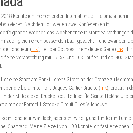
nada
2018 konnte ich meinen ersten Internationalen Halbmarathon in
absolvieren. Nachdem ich wegen zwei Konferenzen in
nderfolgenden Wochen das Wochenende in Montreal verbringen du
 mir auch gleich einen passenden Lauf gesucht – und zwar den D
 de Longueuil (
link
), Teil der Courses Thematiques Serie (
link
). Ei
nd feine Veranstaltung mit 1k, 5k, und 10k Läufen und ca. 400 Star
.
l ist eine Stadt am Sankt-Lorenz Strom an der Grenze zu Montreal
n über die berühmte Pont Jaques-Cartier Brücke (
link
), erbaut in 
 In der Mitte dieser Brücke liegt die Insel Île Sainte-Hélène und di
me mit der Formel 1 Strecke Circuit Gilles Villeneuve.
cke in Longueuil war flach, aber sehr windig, und führte rund um d
hel Chartrand. Meine Zielzeit von 1:30 konnte ich fast erreichen. 