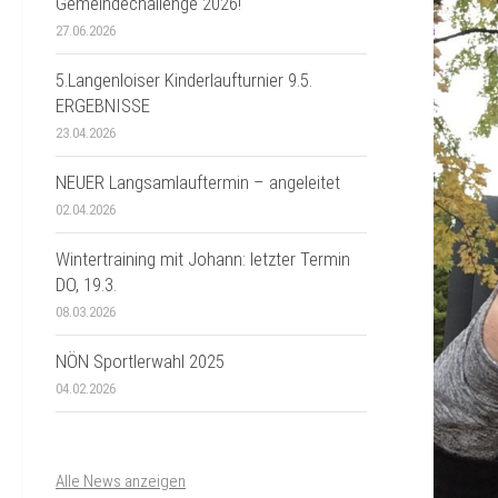
Gemeindechallenge 2026!
27.06.2026
5.Langenloiser Kinderlaufturnier 9.5.
ERGEBNISSE
23.04.2026
NEUER Langsamlauftermin – angeleitet
02.04.2026
Wintertraining mit Johann: letzter Termin
DO, 19.3.
08.03.2026
NÖN Sportlerwahl 2025
04.02.2026
Alle News anzeigen