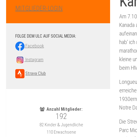
Ka
MITGLIEDER-LOGIN
Am 7.10.
Kanada 
aufeina
FOLGE DEM ULC AUF SOCIAL MEDIA:
hab‘ ich
Facebook
marathon
kleine u
Instagram
beim HM
Strava Club
Longueui
erreiche
1930ern.
Notre Da
Die Stre
Parc Mic