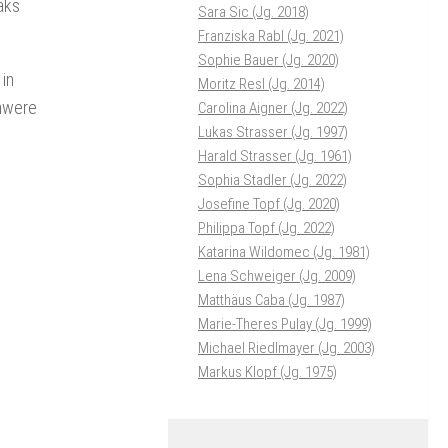
aks
Sara Sic (Jg. 2018)
Franziska Rabl (Jg. 2021)
Sophie Bauer (Jg. 2020)
 in
Moritz Resl (Jg. 2014)
chwere
Carolina Aigner (Jg. 2022)
Lukas Strasser (Jg. 1997)
Harald Strasser (Jg. 1961)
Sophia Stadler (Jg. 2022)
Josefine Topf (Jg. 2020)
Philippa Topf (Jg. 2022)
Katarina Wildomec (Jg. 1981)
Lena Schweiger (Jg. 2009)
Matthäus Caba (Jg. 1987)
Marie-Theres Pulay (Jg. 1999)
Michael Riedlmayer (Jg. 2003)
Markus Klopf (Jg. 1975)