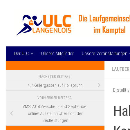
Zum Inhalt springen
Der ULC
Unsere Mitglieder
Unsere Veranstaltungen
LAUFBER
NÄCHSTER BEITRAG
4. 4Kellergassenlauf Hollabrunn
Erstellt 
VORHERIGER BEITRAG
Hal
VMS 2018 Zwischenstand September
online! Zusätzlich Übersicht der
Bestleistungen