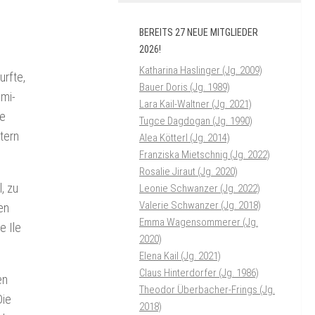
BEREITS 27 NEUE MITGLIEDER
2026!
Katharina Haslinger (Jg. 2009)
rfte,
Bauer Doris (Jg. 1989)
emi-
Lara Kail-Waltner (Jg. 2021)
ne
Tugce Dagdogan (Jg. 1990)
tern
Alea Kötterl (Jg. 2014)
Franziska Mietschnig (Jg. 2022)
Rosalie Jiraut (Jg. 2020)
, zu
Leonie Schwanzer (Jg. 2022)
Valerie Schwanzer (Jg. 2018)
den
Emma Wagensommerer (Jg.
e Ile
2020)
Elena Kail (Jg. 2021)
Claus Hinterdorfer (Jg. 1986)
en
Theodor Überbacher-Frings (Jg.
Die
2018)