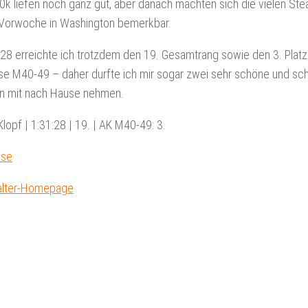
0k liefen noch ganz gut, aber danach machten sich die vielen Ste
 Vorwoche in Washington bemerkbar.
:28 erreichte ich trotzdem den 19. Gesamtrang sowie den 3. Platz
se M40-49 – daher durfte ich mir sogar zwei sehr schöne und s
en mit nach Hause nehmen.
lopf | 1:31:28 | 19. | AK M40-49: 3.
sse
alter-Homepage