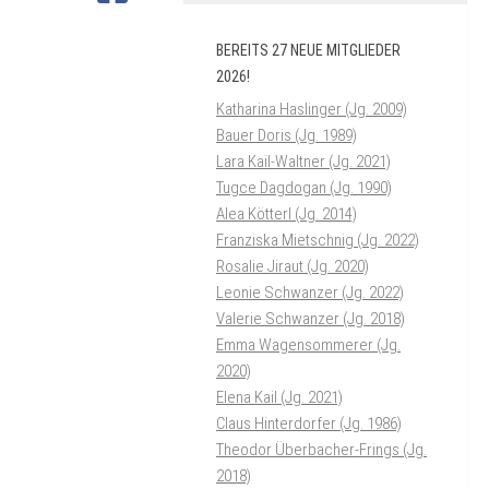
BEREITS 27 NEUE MITGLIEDER
2026!
Katharina Haslinger (Jg. 2009)
Bauer Doris (Jg. 1989)
Lara Kail-Waltner (Jg. 2021)
Tugce Dagdogan (Jg. 1990)
Alea Kötterl (Jg. 2014)
Franziska Mietschnig (Jg. 2022)
Rosalie Jiraut (Jg. 2020)
Leonie Schwanzer (Jg. 2022)
Valerie Schwanzer (Jg. 2018)
Emma Wagensommerer (Jg.
2020)
Elena Kail (Jg. 2021)
Claus Hinterdorfer (Jg. 1986)
Theodor Überbacher-Frings (Jg.
2018)