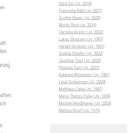
Sara Sic (Jg. 2018)
bei
Franziska Rabl (Jg. 2021)
Sophie Bauer (Jg. 2020)
Moritz Resl (Jg. 2014)
Carolina Aigner (Jg. 2022)
Lukas Strasser (Jg. 1997)
att.
Harald Strasser (Jg. 1961)
den.
Sophia Stadler (Jg. 2022)
Josefine Topf (Jg. 2020)
hrung
Philippa Topf (Jg. 2022)
Katarina Wildomec (Jg. 1981)
Lena Schweiger (Jg. 2009)
Matthäus Caba (Jg. 1987)
haften
Marie-Theres Pulay (Jg. 1999)
ich
Michael Riedlmayer (Jg. 2003)
Markus Klopf (Jg. 1975)
n.