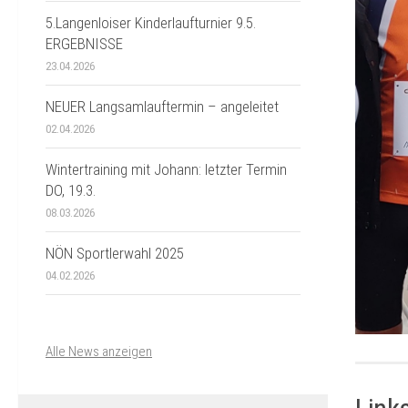
5.Langenloiser Kinderlaufturnier 9.5.
ERGEBNISSE
23.04.2026
NEUER Langsamlauftermin – angeleitet
02.04.2026
Wintertraining mit Johann: letzter Termin
DO, 19.3.
08.03.2026
NÖN Sportlerwahl 2025
04.02.2026
Alle News anzeigen