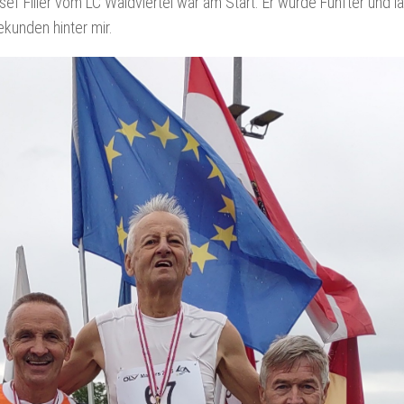
ef Filler vom LC Waldviertel war am Start. Er wurde Fünfter und l
ekunden hinter mir.