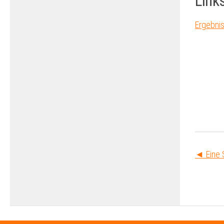
Link
Ergebni
◄ Eine 