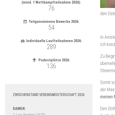
den Öste
In Amste
Ich konz
Zu Begin
übernehm
Steierma
Somit sc
der Mast
ZWISCHENSTAND VEREINSMEISTERSCHAFT 2026
meinen M
Den Drit