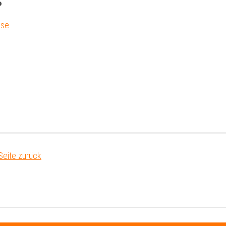
s
sse
Seite zurück