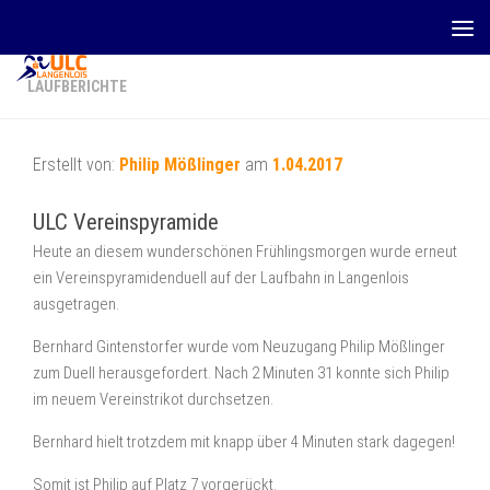
Zum Inhalt springen
LAUFBERICHTE
Erstellt von:
Philip Mößlinger
am
1.04.2017
ULC Vereinspyramide
Heute an diesem wunderschönen Frühlingsmorgen wurde erneut
ein Vereinspyramidenduell auf der Laufbahn in Langenlois
ausgetragen.
Bernhard Gintenstorfer wurde vom Neuzugang Philip Mößlinger
zum Duell herausgefordert. Nach 2 Minuten 31 konnte sich Philip
im neuem Vereinstrikot durchsetzen.
Bernhard hielt trotzdem mit knapp über 4 Minuten stark dagegen!
Somit ist Philip auf Platz 7 vorgerückt.