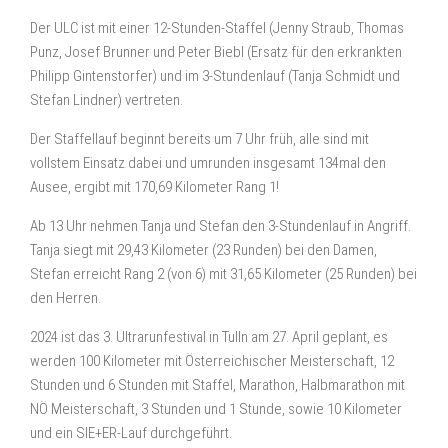
Der ULC ist mit einer 12-Stunden-Staffel (Jenny Straub, Thomas
Punz, Josef Brunner und Peter Biebl (Ersatz für den erkrankten
Philipp Gintenstorfer) und im 3-Stundenlauf (Tanja Schmidt und
Stefan Lindner) vertreten.
Der Staffellauf beginnt bereits um 7 Uhr früh, alle sind mit
vollstem Einsatz dabei und umrunden insgesamt 134mal den
Ausee, ergibt mit 170,69 Kilometer Rang 1!
Ab 13 Uhr nehmen Tanja und Stefan den 3-Stundenlauf in Angriff.
Tanja siegt mit 29,43 Kilometer (23 Runden) bei den Damen,
Stefan erreicht Rang 2 (von 6) mit 31,65 Kilometer (25 Runden) bei
den Herren.
2024 ist das 3. Ultrarunfestival in Tulln am 27. April geplant, es
werden 100 Kilometer mit Österreichischer Meisterschaft, 12
Stunden und 6 Stunden mit Staffel, Marathon, Halbmarathon mit
NÖ Meisterschaft, 3 Stunden und 1 Stunde, sowie 10 Kilometer
und ein SIE+ER-Lauf durchgeführt.